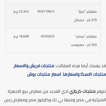
سوليتير "تربو"
KH371NV/3
23,342 ج.م
370 لتر - ديجيتال
سوليتير "بريمير"
KH350LD
18,668 ج.م
350 لتر - ديفروست
يهمك أيضا هذه المقالات:
منتجات فريش والاسعار
،
جات الاسكا واسعارها
،
اسعار منتجات بوش
فر
منتجات كريازي
لدي العديد من معارض بيع الاجهزة
نزلية فى مصر ومنها بي تك وكارفور مصر ومعارض رنين