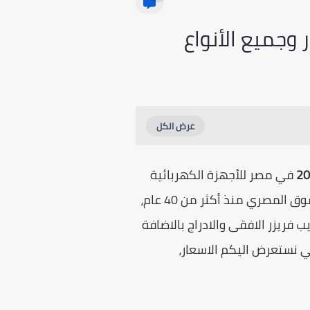
في مصر للأجهزة الكهربائية
بجميع أنواعها، حيث تعد شركة الاسكا واحدة من أقدم الشركات المنتجة للأجهزة المنزلية في السوق المصري منذ أكثر من 40 عام،
فريزر الافقى والادراج بالاضافة
لي نستعرض اليكم الاسعار،