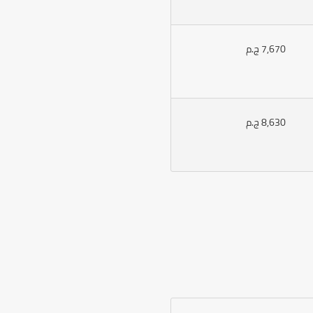
7,670 ج.م
8,630 ج.م