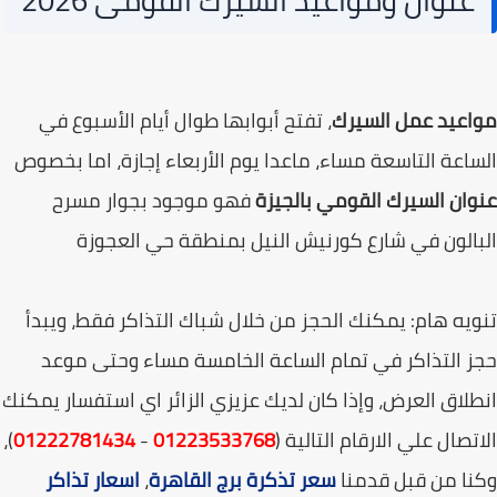
عنوان ومواعيد السيرك القومى 2026
عيد عمل السيرك
، تفتح أبوابها طوال أيام الأسبوع في
اعة التاسعة مساء، ماعدا يوم الأربعاء إجازة، اما بخصوص
ان السيرك القومي بالجيزة
فهو موجود بجوار مسرح
الون في شارع كورنيش النيل بمنطقة حي العجوزة
يه هام: يمكنك الحجز من خلال شباك التذاكر فقط، ويبدأ
 التذاكر في تمام الساعة الخامسة مساء وحتى موعد
لاق العرض، وإذا كان لديك عزيزي الزائر اي استفسار يمكنك
تصال علي الارقام التالية (
01223533768
-
01222781434
)،
ا من قبل قدمنا
سعر تذكرة برج القاهرة
،
اسعار تذاكر