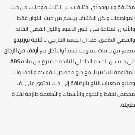
لفة ولا يوجد أي اختلافات بين الثلاث موديلات من حيث
واصفات ولكن الاختلاف بينهم من حيث الالوان فقط
ألوان المتاحة هي اللون الاسود واللون الفضي الفاتح
فضي الغامق، كما ان الجسم الخارجي لـ
ثلاجة تورنيدو
ع من خامات مقاومة للصدأ والتآكل مع
أرفف من الزجاج
 جانب ان الجسم الداخلي للثلاجة مصنوع من ﻣﺎدة
ABS
قاومة للبكتيريا، مع درج مخصص للفواكه والخضروات
نع مكعبات الثلج بالإضافة إلى ذلك تحتوي على رف
ص لحفظ واللحوم والأسماك والأطعمة طازجة لفترة
لة.