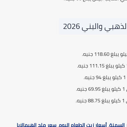
هبي والبني 2026
.
.
 السمنة
،
أسعار زيت الطعام اليوم
،
سعر ملح الهيمالايا