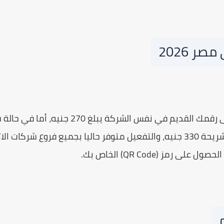
يبلغ سعر تفعيل الشريحة على رقمك القديم في ن
 رمز (QR Code) الخاص بك.