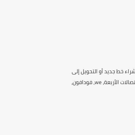
فس الشركة يبلغ 270 جنيه، أما في حالة شراء خط جديد أو التحويل إلى
شركة أخرى فيبلغ سعر تفعيل الشريحة 330 جنيه، والتفعيل متوفر حاليا بجميع فروع شركات الاتصالات الأربعة، we، فودافون،