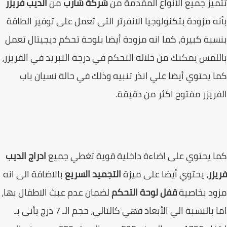
يز جميع الأنواع المقدمة من
شركة شارب
من
الديب فريزر
ه مزودة بتكنولوجيا الانفرتر التى تعمل على توفير الطاقة
بة كبيرة، كما انه مزودة أيضا بلوحة تحكم ديجيتال تعمل
لمس يمكنك من خلاله التحكم في درجة التبريد في الفريزر،
 يحتوي أيضا علي انذر تنبيه وذلك في حالة نسيان باب
ريزر مفتوح اكثر من دقيقة.
 يحتوي على اضاءة داخلية قوية تغطي جميع
ادراج الديب
زر
، يحتوي أيضا على ميزة
التجميد السريع
بالاضافة الى انه
ود بخاصية
قفل لوحة التحكم
لضمان عدم عبث الاطفال بها،
اما بالنسبة الي الأبعاد فهي كالتالي، حجم الـ 7 درج يأتى بـ