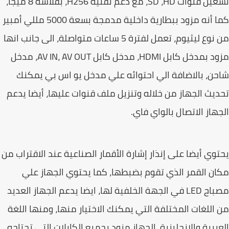
تشغيل قنوات SD ،HD، مع دعم تقنية H256، بفلاشة 8 ميجا،
كما أنه مزود ببطارية داخلية مدمجة بسعة 5000 مللي أمبير
من نوع ليثيوم، تعمل لفترة 5 ساعات متواصلة، الى جانب انها
مزود بمدخل كابل HDMI، مدخل كابل AV IN، AV OUT، مدخل
ن، بالاضافة الي احتوائه علي مدخل يو اس بي يمكنك
يث الجهاز من خلاله وتنزيل ملف قنوات عليها، أيضا يدعم
هاز الاتصال بالواي فاي.
وي أيضا على إنذار إشارة الأقمار الصناعية عند الاقتراب من
ن القمر الذي تقوم بضبطها، كما يحتوي الجهاز علي
مصباح LED في الجهة الخلفية لها، ايضا يدعم الجهاز العديد
اللغات المختلفة التي يمكنك الاختيار منها، ومنها اللغة
ربية والانجليزية، الجهاز مزود بجميع الكابلات التى تحتاجه